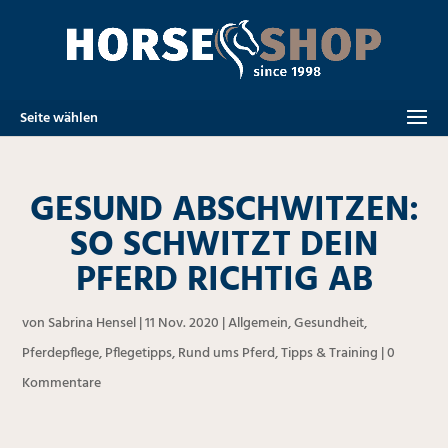
Seite wählen
GESUND ABSCHWITZEN:
SO SCHWITZT DEIN
PFERD RICHTIG AB
von
Sabrina Hensel
|
11 Nov. 2020
|
Allgemein
,
Gesundheit
,
Pferdepflege
,
Pflegetipps
,
Rund ums Pferd
,
Tipps & Training
|
0
Kommentare