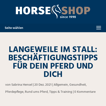
Seite wählen
LANGEWEILE IM STALL:
BESCHÄFTIGUNGSTIPPS
FÜR DEIN PFERD UND
DICH
von
Sabrina Hensel
|
20 Dez. 2021
|
Allgemein
,
Gesundheit
,
Pferdepflege
,
Rund ums Pferd
,
Tipps & Training
|
0 Kommentare