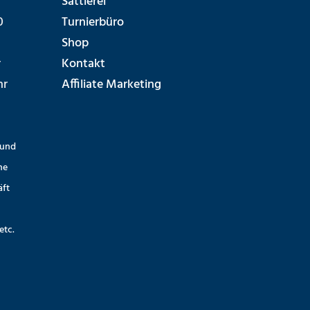
Sattlerei
0
Turnierbüro
Shop
r
Kontakt
hr
Affiliate Marketing
 und
ne
äft
etc.