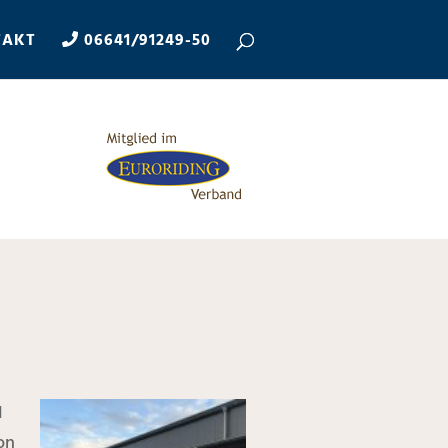
TAKT
06641/91249-50
d
on