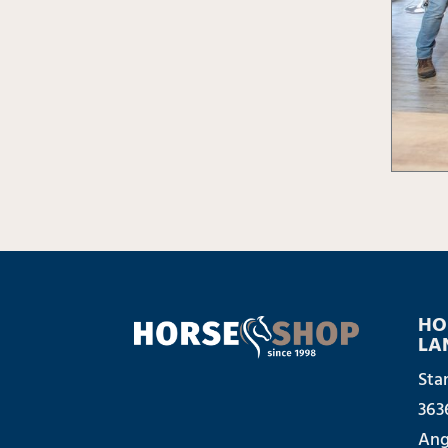
HO
LA
Sta
363
Ang