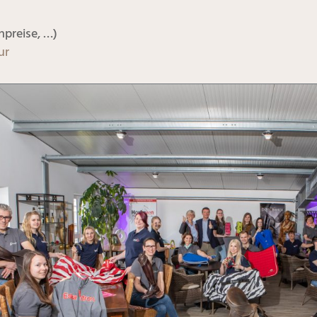
npreise, …)
ur