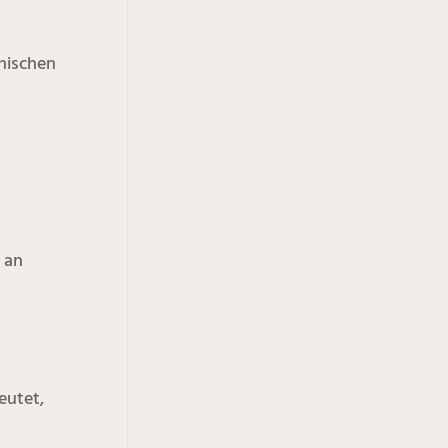
nischen
 an
eutet,