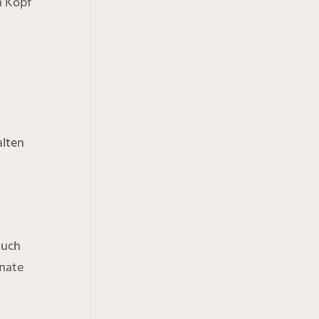
m Kopf
alten
auch
onate