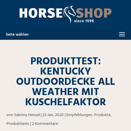
Seite wählen
PRODUKTTEST:
KENTUCKY
OUTDOORDECKE ALL
WEATHER MIT
KUSCHELFAKTOR
von
Sabrina Hensel
|
23 Jan. 2020
|
Empfehlungen
,
Produkte
,
Produkttests
|
2 Kommentare