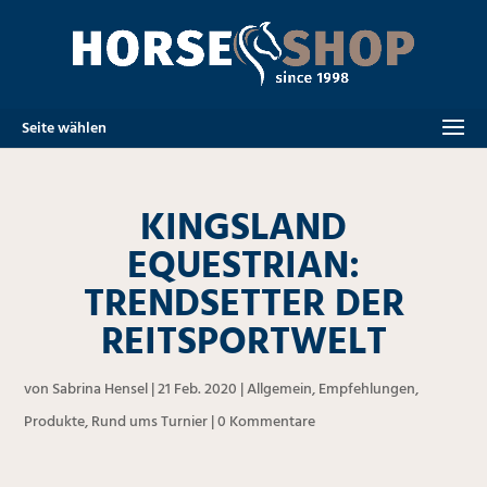
Seite wählen
KINGSLAND
EQUESTRIAN:
TRENDSETTER DER
REITSPORTWELT
von
Sabrina Hensel
|
21 Feb. 2020
|
Allgemein
,
Empfehlungen
,
Produkte
,
Rund ums Turnier
|
0 Kommentare