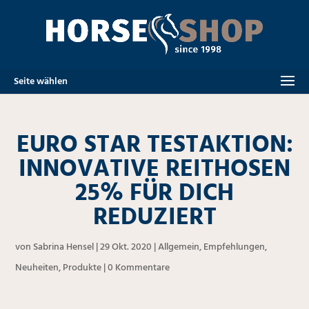
Seite wählen
EURO STAR TESTAKTION:
INNOVATIVE REITHOSEN
25% FÜR DICH
REDUZIERT
von
Sabrina Hensel
|
29 Okt. 2020
|
Allgemein
,
Empfehlungen
,
Neuheiten
,
Produkte
|
0 Kommentare