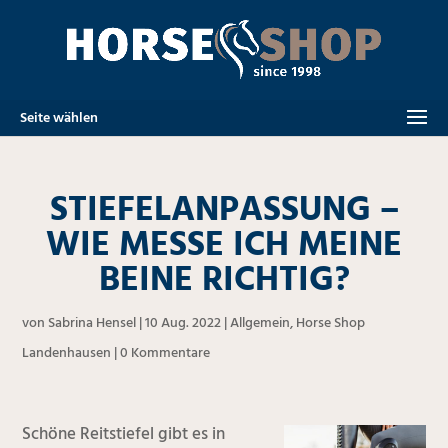
Seite wählen
STIEFELANPASSUNG –
WIE MESSE ICH MEINE
BEINE RICHTIG?
von
Sabrina Hensel
|
10 Aug. 2022
|
Allgemein
,
Horse Shop
Landenhausen
|
0 Kommentare
Schöne Reitstiefel gibt es in